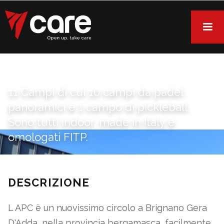
11 Campi di cui 10 campi da padel
panoramici e 1 campo di pickleball.
Sono tutti indoor, made in Italy e
omologati FITP.
DESCRIZIONE
L APC è un nuovissimo circolo a Brignano Gera
D'Adda, nella provincia bergamasca, facilmente