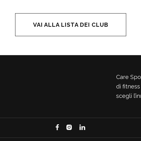
VAI ALLA LISTA DEI CLUB
Care Spor
di fitnes
scegli l’


