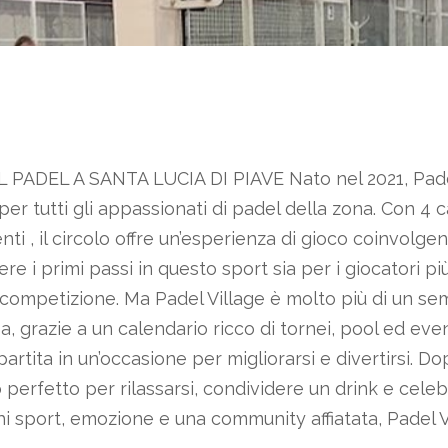
 PADEL A SANTA LUCIA DI PIAVE Nato nel 2021, Pad
 per tutti gli appassionati di padel della zona. Con 4 
ti , il circolo offre un’esperienza di gioco coinvolgen
e i primi passi in questo sport sia per i giocatori pi
e competizione. Ma Padel Village è molto più di un se
sa, grazie a un calendario ricco di tornei, pool ed even
rtita in un’occasione per migliorarsi e divertirsi. Dop
o perfetto per rilassarsi, condividere un drink e cele
rchi sport, emozione e una community affiatata, Padel V